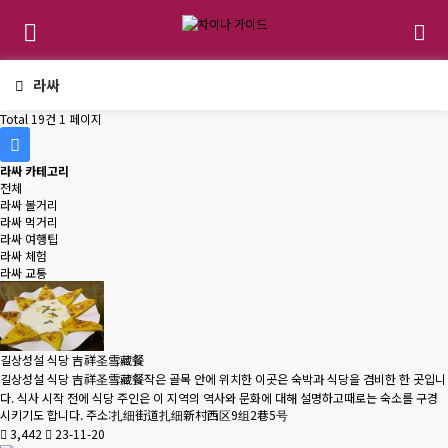
라싸
Total 19건
1 페이지
라싸 카테고리
RSS
전체
라싸 볼거리
라싸 먹거리
라싸 여행팁
라싸 체험
라싸 교통
길상성설 식당 吉祥圣雪藏餐
길상성설 식당 吉祥圣雪藏餐작은 골목 안에 위치한 이곳은 숙박과 식당을 겸비한 한 곳입니
다. 식사 시작 전에 식당 주인은 이 지역의 역사와 문화에 대해 설명하고때로는 숙소를 구경
시키기도 합니다. 주소:扎细街道扎细新村西区9组2巷5号
3,442
23-11-20