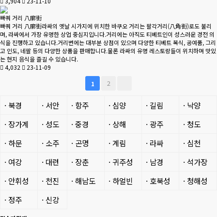
3,904
23-11-10
빠쿼 거리 八廓街
빠쿼 거리 八廓街라싸의 옛날 시가지에 위치한 바쿠오 거리는 팔각거리(八角街)로도 불리
며, 라싸에서 가장 유명한 상업 중심지입니다.거리에는 아직도 티베트인이 성스러운 경전 의
식을 진행하고 있습니다.거리변에는 대부분 상점이 있으며 다양한 티베트 복식, 공예품, 그리
고 인도, 네팔 등의 다양한 상품을 판매합니다.물론 라싸의 유명 레스토랑들이 위치하며 맛있
는 현지 음식을 즐길 수 있습니다.
4,032
23-11-09
2
1
· 북경
· 서안
· 항주
· 심양
· 길림
· 낙양
· 장가계
· 성도
· 중경
· 상해
· 광주
· 청도
· 하문
· 소주
· 곤명
· 계림
· 라싸
· 심천
· 여강
· 대련
· 장춘
· 귀주성
· 남경
· 석가장
· 안휘성
· 천진
· 해남도
· 하얼빈
· 호북성
· 청해성
· 정주
· 신강