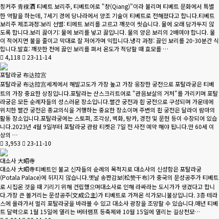
칭커주 青稞酒 티베트 보리주, 티베트어로 "챵(Qiang)"이라 불리며 티베트 문화에서 특별
한 역할을 하는데, 7세기 경에 당나라에서 양조 기술이 티베트로 전해졌다고 합니다.티베트
보리주 제조과정:보리 선별: 티메트 보리를 고르고 깨끗이 씻습니다. 물에 오래 담가두지 않
도록 합니다.보리 끓이기: 물에 보리를 넣고 끓입니다. 물의 양은 보리의 2배여야 합니다. 물
이 적어지면 불을 줄이고 막대로 잘 저어가며 익힙니다.냉각 과정: 끓인 보리를 20-30분간 식
힙니다.발효: 깨끗한 천에 끓인 보리를 펴서 온도가 적당할 때 효모를 …
4,118
23-11-14
포탈라궁 布达拉宫
포탈라궁 布达拉宫세계에서 해발고도가 가장 높고 가장 웅장한 궁전으로 포탈라궁은 티베
트의 가장 중요한 상징입니다.포탈라는 산스크리트어로 "관음보살의 거처"를 가리키며 포탈
라궁은 모든 순례자들의 성스러운 장소입니다.빨간 궁전과 흰 궁전으로 구성되며 가운데에
위치한 빨간 궁전은 종교의식을 거행하는 중요한 장소이며 주변의 흰 궁전은 달라이 람마의
활동 장소입니다.포탈라궁에는 스토퍼, 조각상, 벽화, 탕카, 경전 및 문헌 등이 수장되어 있습
니다.2023년 4월 9일부터 포탈라궁 관람 티켓은 7일 전 사전 예약 해야 됩니다.만 60세 이
상의 …
3,953
23-11-10
대소사 大昭寺
대소사 大昭寺티베트인 불교 신자들의 순례의 목적지로 대소사의 신성함은 포탈라궁
(Potala Palace)에 뒤지지 않습니다.옛날 송짠감보(松赞干布)가 중국의 문성공주가 티베트
로 시집온 것을 때 기리기 위해 건립했으며대소사로 인해 라싸라는 도시가가 생겼다고 합니
다.가장 큰 볼거리는 문성공주(文成公主)가 티베트로 가져온 석가모니불상입니다. 3층 테라
스에 올라가서 멀리 포탈라궁을 바라볼 수 있고 대소사 광장을 조망할 수 있습니다.매년 티베
트 달력으로 1월 15일에 열리는 버터램프 등축제와 10월 15일에 열리는 길상천모…