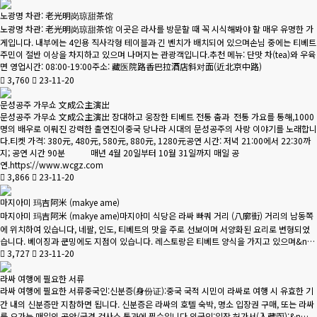
노광명 차관: 老光明岗琼甜茶馆
노광명 차관: 老光明岗琼甜茶馆 이곳은 라사를 방문할 때 꼭 시식해봐야 할 매우 유명한 가
게입니다. 내부에는 4인용 직사각형 테이블과 긴 벤치가 배치되어 있으며손님 중에는 티베트
주민이 절반 이상을 차지하고 있으며 나머지는 관광객입니다.추천 메뉴: 단맛 차(tea)와 우육
면 영업시간: 08:00-19:00주소: 藏医院路香巴拉酒店斜对面(近北京中路)
3,760
23-11-20
문성공주 가무쇼 文成公主演出
문성공주 가무쇼 文成公主演出 장대하고 웅장한 티베트 전통 춤과 전통 가요를 통해,1000
명의 배우로 이뤄진 강력한 출연진이중국 당나라 시대의 문성공주의 사랑 이야기를 노래합니
다.티켓 가격: 380元, 480元, 580元, 880元, 1280元공연 시간: 저녁 21:00에서 22:30까
지; 공연 시간 90분 매년 4월 20일부터 10월 31일까지 매일 공
연.https://www.wcgz.com
3,866
23-11-20
마지아미 玛吉阿米 (makye ame)
마지아미 玛吉阿米 (makye ame)마지아미 식당은 라싸 빠쿼 거리 (八廓街) 거리의 남동쪽
에 위치하여 있습니다, 네팔, 인도, 티베트의 맛을 주로 선보이며 서양화된 요리로 변형되었
습니다. 베이징과 쿤밍에도 지점이 있습니다. 레스토랑은 티베트 양식을 가지고 있으며&n…
3,727
23-11-20
라싸 여행에 필요한 서류
라싸 여행에 필요한 서류중국인:신분증(身份证):중국 국적 시민이 라싸로 여행 시 유효한 기
간 내의 신분증만 지참하면 됩니다. 신분증은 라싸의 호텔 숙박, 명소 입장권 구매, 또는 라싸
를 오가는 매일의 공안/국경 검사소 통과에 필수입니다.외국인:입장 허가서(入藏函):&n…