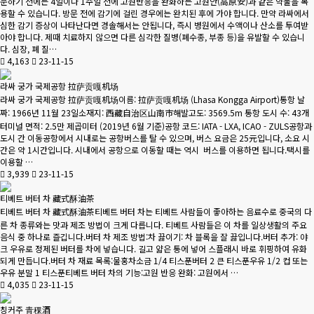
문하기 전에는 4일이나 1주일 전에 고원반응을 완화하는 고원안(高原安)과 같은 약물을 복
용할 수 있습니다. 방문 전에 감기에 걸린 경우에는 완치된 후에 가야 합니다. 만약 라싸에서
심한 감기 증상이 나타난다면 경솔해서는 안됩니다, 즉시 병원에서 수액이나 산소를 투여받
아야 합니다. 제때 치료하지 않으면 다른 심각한 질병(폐수종, 부종 등)을 유발할 수 있습니
다. 심장, 폐 질…
4,163
23-11-15
라싸 궁가 국제공항 拉萨贡嘎机场
라싸 궁가 국제공항 拉萨贡嘎机场이름: 拉萨贡嘎机场 (Lhasa Kongga Airport)통항 날
짜: 1966년 11월 23일소재지: 西藏自治区山南市해발고도: 3569.5m 통항 도시 수: 43개
터미널 면적: 2.5만 제곱미터 (2019년 6월 기준)공항 코드: IATA - LXA, ICAO - ZULS공항과
도시 간 이동공항에서 시내로는 공항버스를 탈 수 있으며, 버스 요금은 25元입니다, 소요 시
간은 약 1시간입니다. 시내에서 공항으로 이동할 때는 역시 버스를 이용하면 됩니다.택시를
이용할 …
3,939
23-11-15
티베트 버터 차 藏式酥油茶
티베트 버터 차 藏式酥油茶티베트 버터 차는 티베트 사람들이 좋아하는 음료수로 중국의 다
른 차 종류와는 맛과 제조 방법이 크게 다릅니다. 티베트 사람들은 이 차를 일상생활의 주요
음식 중 하나로 즐깁니다.버터 차 제조 방법:차 끓이기: 차 블록을 잘 끓입니다.버터 추가: 야
크 우유로 정제된 버터를 차에 넣습니다. 길고 얇은 통에 넣어 스플래시 바로 휘핑하여 유화
되게 만듭니다.버터 차 재료 목록:물홍차소금 1/4 티스푼버터 2 큰 티스푼우유 1/2 컵 또는
우유 분말 1 티스푼티베트 버터 차의 기능:고원 반응 완화: 고원에서 …
4,035
23-11-15
칭커주 青稞酒