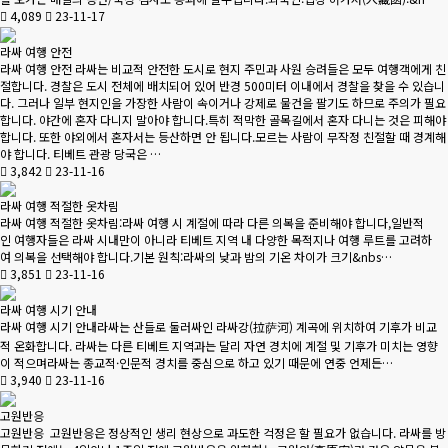
4,089
23-11-17
라싸 여행 안전
라싸 여행 안전 라싸는 비교적 안전한 도시로 현지 주민과 사원 승려들은 모두 여행객에게 친
절합니다. 경찰은 도시 전체에 배치되어 있어 반경 500미터 이내에서 경찰을 찾을 수 있습니
다. 그러나 일부 현지인을 가장한 사람이 속이거나 강제로 물건을 팔기도 하므로 주의가 필요
합니다. 야간에 혼자 다니지 말아야 합니다.특히 적막한 골목길에서 혼자 다니는 것은 피해야
합니다. 또한 야외에서 혼자서는 등산하면 안 됩니다.모르는 사람이 무작정 친절할 때 경계해
야 합니다. 티베트 관광 당국은 …
3,842
23-11-16
라싸 여행 적절한 옷차림
라싸 여행 적절한 옷차림:라싸 여행 시 계절에 따라 다른 의복을 준비해야 합니다,일반적
인 여행자들은 라싸 시내만이 아니라 티베트 지역 내 다양한 목적지나 여행 루트를 고려하
여 의복을 선택해야 합니다.기본 원칙:라싸의 낮과 밤의 기온 차이가 크기&nbs…
3,851
23-11-16
라싸 여행 시기 안내
라싸 여행 시기 안내라싸는 산들로 둘러싸인 라싸강(拉萨河) 계곡에 위치하여 기후가 비교
적 온화합니다. 라싸는 다른 티베트 지역과는 달리 자연 경치에 계절 및 기후가 미치는 영향
이 적으며라싸는 종교적·인문적 경치를 중심으로 하고 있기 때문에 연중 언제든…
3,940
23-11-16
고원반응
고원반응 고원반응은 정상적인 생리 현상으로 과도한 걱정은 할 필요가 없습니다. 라싸를 방