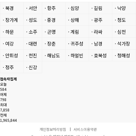
· 북경
· 서안
· 항주
· 심양
· 길림
· 낙양
· 장가계
· 성도
· 중경
· 상해
· 광주
· 청도
· 하문
· 소주
· 곤명
· 계림
· 라싸
· 심천
· 여강
· 대련
· 장춘
· 귀주성
· 남경
· 석가장
· 안휘성
· 천진
· 해남도
· 하얼빈
· 호북성
· 청해성
· 정주
· 신강
접속자집계
오늘
584
어제
798
최대
7,858
전체
1,965,844
개인정보처리방침
서비스이용약관